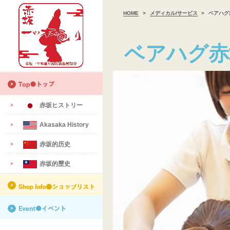
HOME
>
メディカル/サービス
>
ベアハグ
ベアハグ赤
赤坂ヒストリー
Akasaka History
赤坂的历史
赤坂的歷史