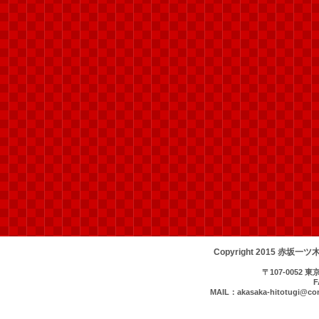
Copyright 2015 赤坂一ツ
〒107-0052 
FA
MAIL：akasaka-hitotugi@com