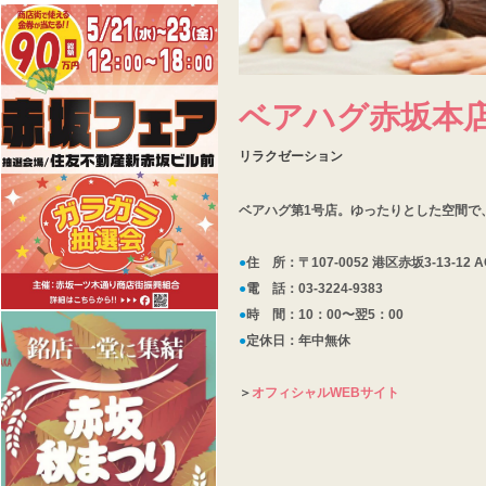
ベアハグ赤坂本
リラクゼーション
ベアハグ第1号店。ゆったりとした空間で
●
住 所：〒107-0052 港区赤坂3-13-12 
●
電 話：03-3224-9383
●
時 間：10：00〜翌5：00
●
定休日：年中無休
＞
オフィシャルWEBサイト